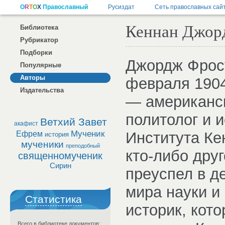
Кеннан Джор
Библиотека
Рубрикатор
Подборки
Джордж Фрост
Популярные
Авторы
февраля 1904
Издательства
— американск
политолог и и
Ветхий Завет
акафист
Мученик
Института Ке
Ефрем
история
мученики
преподобный
кто-либо друг
священномученик
Сирин
преуспел в д
мира науки и
Статистика
историк, кот
Всего в библиотеке документов: