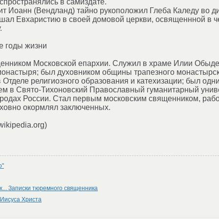
спространялись в самиздате.
ит Иоанн (Вендланд) тайно рукоположил Глеба Каледу во ди
шал Евхаристию в своей домовой церкви, освященнной в че
.
е годы жизни
щенником Московской епархии. Служил в храме Илии Обыде
онастыря; был духовником общины трапезного монастырско
 Отделе религиозного образования и катехизации; был одни
ем в Свято-Тихоновский Православный гуманитарный униве
ородах России. Стал первым московским священником, раб
уховно окормлял заключенных.
ikipedia.org)
о"
х... Записки тюремного священника
Иисуса Христа