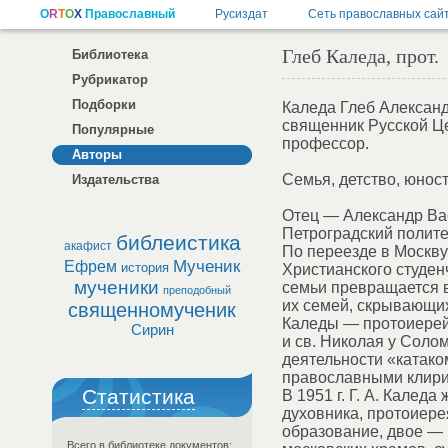
Глеб Каледа, прот.
Библиотека
Рубрикатор
Подборки
Каледа Глеб Александ
священник Русской Це
Популярные
профессор.
Авторы
Семья, детство, юнос
Издательства
Отец — Александр Ва
Петроградский полите
библеистика
акафист
По переезде в Москву
Мученик
Ефрем
история
Христианского студен
мученики
семьи превращается 
преподобный
их семей, скрывающих
священномученик
Каледы — протоиерей
Сирин
и св. Николая у Соло
деятельности «катак
православными клири
Статистика
В 1951 г. Г. А. Кале
духовника, протоиер
образование, двое — 
Всего в библиотеке документов: