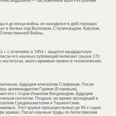
 Александровича — заслуженный врач Республики
да и до конца войны он находился в действующих
ал в битвах под Волховом, Сталинградом, Курском,
 Отечественной Войны.
1 г. с отличием; в 1954 г. защитил кандидатскую
 Список его научных публикаций включает свыше 170
х институтах, много времени провел в геологических
Никитиным, будущим епископом Стефаном. После
авры архимандритом Гурием (Егоровым),
мил его с отцом Иоанном Вендландом, будущим
ученым-геологом. Позднее, во время экспедиций в
ископом Среднеазиатским и Ташкентским.
накомых. Этот кружок просуществовал до 90-х годов;
ри храмах. Писал научные труды по богословским