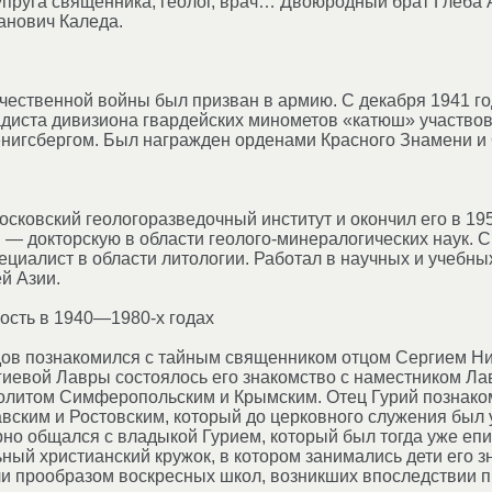
упруга священника, геолог, врач… Двоюродный брат Глеба
анович Каледа.
чественной войны был призван в армию. С декабря 1941 го
радиста дивизиона гвардейских минометов «катюш» участвов
енигсбергом. Был награжден орденами Красного Знамени и
Московский геологоразведочный институт и окончил его в 195
г. — докторскую в области геолого-минералогических наук.
ециалист в области литологии. Работал в научных и учебны
й Азии.
ость в 1940—1980-х годах
одов познакомился с тайным священником отцом Сергием 
гиевой Лавры состоялось его знакомство с наместником Л
олитом Симферопольским и Крымским. Отец Гурий познако
ским и Ростовским, который до церковного служения был 
но общался с владыкой Гурием, который был тогда уже еп
ный христианский кружок, в котором занимались дети его з
и прообразом воскресных школ, возникших впоследствии п