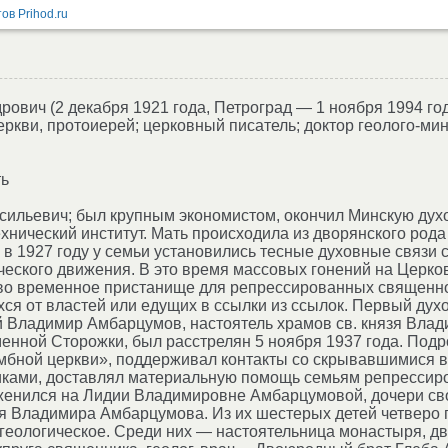
рович (2 декабря 1921 года, Петроград — 1 ноября 1994 го
ркви, протоиерей; церковный писатель; доктор геолого-мин
ть
сильевич; был крупным экономистом, окончил Минскую ду
хнический институт. Мать происходила из дворянского род
 в 1927 году у семьи установились тесные духовные связи
ческого движения. В это время массовых гонений на Церк
во временное пристанище для репрессированных священно
ся от властей или едущих в ссылки из ссылок. Первый дух
 Владимир Амбарцумов, настоятель храмов св. князя Влад
менной Сторожки, был расстрелян 5 ноября 1937 года. Подр
омбной церкви», поддерживал контакты со скрывавшимися 
ками, доставлял материальную помощь семьям репрессир
да женился на Лидии Владимировне Амбарцумовой, дочери св
ея Владимира Амбарцумова. Из их шестерых детей четверо
геологическое. Среди них — настоятельница монастыря, дв