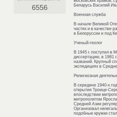
московских храмов, с
Беларусь Василий Ив
6556
Военная служба
В начале Великой Оте
частях и в качестве 
в Белоруссии и под К
Ученый-геолог
В 1945 г. поступил в 
диссертацию, в 1981 
названий. Крупный сп
экспедициях в Средне
Религиозная деятельн
В середине 1940-х г
открытия Троице-Сер
впоследствии митроп
митрополитом Ярослав
Средней Азии регуляр
Организовал нелегаль
подобные кружки стал