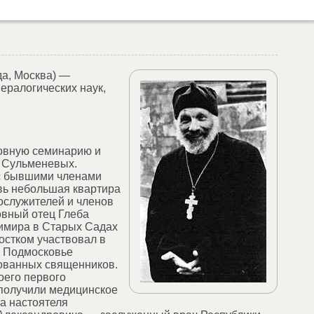
да, Москва) —
ералогических наук,
ховную семинарию и
а Сульменевых.
 с бывшими членами
овь небольшая квартира
служителей и членов
овный отец Глеба
имира в Старых Садах
остком участвовал в
в Подмосковье
ованных священников.
оего первого
 получили медицинское
а настоятеля