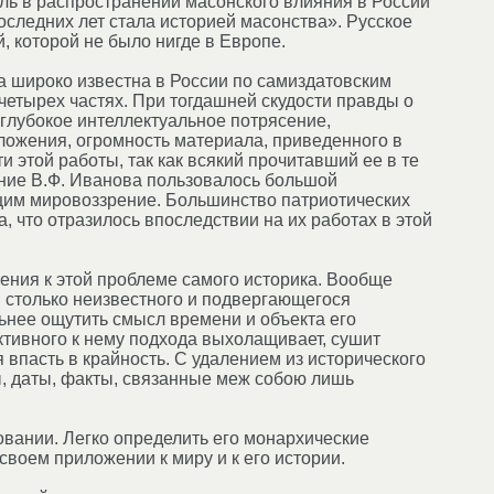
оль в распространении масонского влияния в России
последних лет стала историей масонства». Русское
, которой не было нигде в Европе.
ма широко известна в России по самиздатовским
 четырех частях. При тогдашней скудости правды о
 глубокое интеллектуальное потрясение,
ложения, огромность материала, приведенного в
и этой работы, так как всякий прочитавший ее в те
ние В.Ф. Иванова пользовалось большой
щим мировоззрение. Большинство патриотических
 что отразилось впоследствии на их работах в этой
шения к этой проблеме самого историка. Вообще
бы столько неизвестного и подвергающегося
ьнее ощутить смысл времени и объекта его
ктивного к нему подхода выхолащивает, сушит
 впасть в крайность. С удалением из исторического
ры, даты, факты, связанные меж собою лишь
вовании. Легко определить его монархические
воем приложении к миру и к его истории.