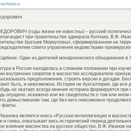
едорович
РОВИЧ (годы жизни не известны) – русский политический
опагандист при правительстве адмирала Колчака. В.Ф. Ива
ительстве братьев Меркуловых, сформированном на террит
редседателем совета управления ведомствами приамурског
Харбине. Один из деятелей монархического объединения в 
тура в России находилась в сложном положении при изучен
ии внутренних секретов в масонстве исследователи принуж
ысказывать предположения, строить версии и догадки. Бесс
ожет быть, и невозможна. История не бухгалтерия, где все
ибудь не хватает, всегда мнение историка формируется при
удь опущено, искажено или же свидетельств о том или ином
ять домысливание там, где без него невозможно продолжить
 факты.
Иванова является книга «Русская интеллигенция и масонство
ли и гнева, охватывает весь исторический период деятельн
ое влияние масонства на русское общество, В.Ф. Иванов н