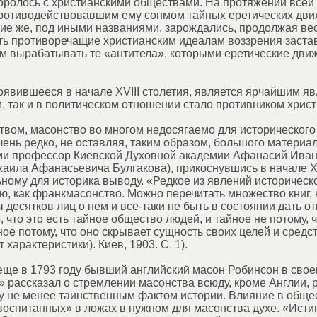
оролось с христианскими обществами. На протяжении всей 
ротиводействовавшим ему сонмом тайных еретических движе
гие же, под иными названиями, зарождались, продолжая ве
ть противоречащие христианским идеалам воззрения заста
м вырабатывать те «антитела», которыми еретические дви
оявившееся в начале ХVIII столетия, является ярчайшим 
м, так и в политическом отношении стало противником хрис
вом, масонство во многом недосягаемо для исторического и
чень редко, не оставляя, таким образом, большого матери
и профессор Киевской Духовной академии Афанасий Иванов
хаила Афанасьевича Булгакова), прикоснувшись в начале Х
ному для историка выводу. «Редкое из явлений исторической
ю, как франкмасонство. Можно перечитать множество книг,
десятков лиц о нем и все-таки не быть в состоянии дать о
 что это есть тайное общество людей, и тайное не потому, 
йное потому, что оно скрывает сущность своих целей и сред
характеристики). Киев, 1903. С. 1).
 еще в 1793 году бывший английский масон Робинсон в свое
 рассказал о стремлении масонства всюду, кроме Англии, 
ру не менее таинственным фактом истории. Влияние в общес
воспитанных» в ложах в нужном для масонства духе. «Исти