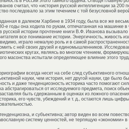
льность в России этого тайного ордена. Отводя главную р
ванов считал, что «история русской интеллигенции за 200 
тво последовало за этим течением с той безусловной верой
изданная в далеком Харбине в 1934 году, была все же весь
80-е годы она ходила по рукам, отпечатанная на машинке в
 в русской истории прочтение книги В.Ф. Иванова вызывало
итателя все понимание истории. Энергичность, живость из
, видимо, играло немалую роль и в самой распространенност
омить с ней своих друзей и единомышленников. Исследова
иотических кругах, являясь во многом чтением, формирую
ого масонства испытали определяющее влияние этого труда,
ориографии всегда несет на себе след субъективного отно
ъективной науки, чем история, нет другой науки, где было 
ость и даже тенденциозность историка часто помогают сил
а абстрагироваться от исследуемого предмета, поиск объе
 заставляя быть сдержанным в оценках из ложного опасения
сторика, его чувств, убеждений и т. д., остаются лишь циф
овательностью.
 тенденциозна, и субъективна; автор виден во всем повест
авославную систему ценностей, не терпящую «экономии» в с