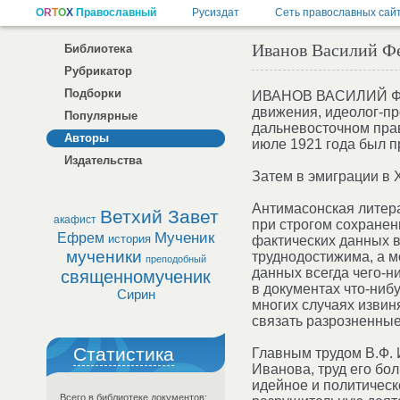
Иванов Василий Ф
Библиотека
Рубрикатор
Подборки
ИВАНОВ ВАСИЛИЙ ФЕДО
движения, идеолог-пр
Популярные
дальневосточном прав
Авторы
июле 1921 года был п
Издательства
Затем в эмиграции в 
Антимасонская литера
Ветхий Завет
акафист
при строгом сохранен
Мученик
Ефрем
история
фактических данных в
мученики
труднодостижима, а м
преподобный
данных всегда чего-н
священномученик
в документах что-ниб
Сирин
многих случаях извин
связать разрозненные
Статистика
Главным трудом В.Ф. 
Иванова, труд его бо
идейное и политическ
Всего в библиотеке документов: