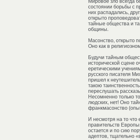
Мировое зло всегда б
состоянии борьбы с п
них распадались, дру
открыто проповедова
тайные общества и та
общины.
Масонство, открыто п
Оно как в религиозно
Будучи тайным общест
исторической сцене о
еретическими учениям
русского писателя Ми
пришел к неутешитель
такою таинственность
переслушать рассказы 
Несомненно только то,
людских, нет! Оно та
франкмасонство (опыт 
И несмотря на то что
правительств Европы»
остается и по сию по
адептов, тщательно «