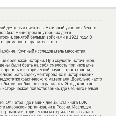
 деятель и писатель. Активный участник белого
нов был министром внутренних дел в
ории, занятой белыми войсками в 1921 году. В
о временного правительства.
Харбине. Крупный исследователь масонства.
ии орденской истории. При скудости источников,
дены были брать на себя смелость при нехватке
порность в исторической науке, строго говоря,
 должно быть задокументировано; в исторических
 недостатке фактического материала. Довольно часто
 событии вообще не сохранилось. Это должно во
 историческое повествование, где без него нельзя
. От Петра I до наших дней». Эта книга В.Ф.
ости масонской организации в России. Исследуя
а огромном историческом материале показывает