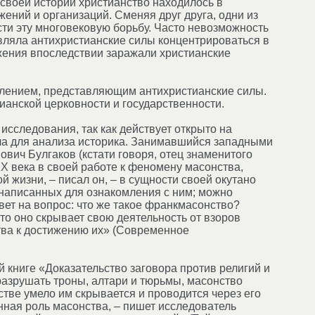
своей истории христианство находилось в
ний и организаций. Сменяя друг друга, одни из
сти эту многовековую борьбу. Часто невозможность
вляла антихристианские силы концентрироваться в
жения впоследствии заражали христианские
явлением, представляющим антихристианские силы.
тианской церковности и государственности.
сследования, так как действует открыто на
ала для анализа историка. Занимавшийся западными
ич Булгаков (кстати говоря, отец знаменитого
Х века в своей работе к феномену масонства,
 жизни, – писал он, – в сущности своей окутано
 написанных для ознакомления с ним; можно
твет на вопрос: что же такое франкмасонство?
что оно скрывает свою деятельность от взоров
ства к достижению их» (Современное
й книге «Доказательство заговора против религий и
разрушать троны, алтари и тюрьмы, масонство
тве умело им скрывается и проводится через его
нная роль масонства, – пишет исследователь