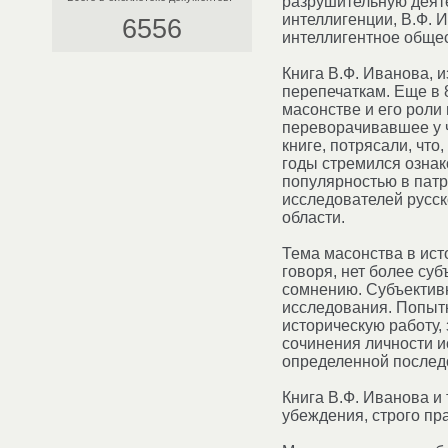
разрушительную деяте
интеллигенции, В.Ф. И
6556
интеллигентное общес
Книга В.Ф. Иванова, 
перепечаткам. Еще в 
масонстве и его роли
переворачивавшее у ч
книге, потрясали, что
годы стремился ознак
популярностью в патр
исследователей русск
области.
Тема масонства в ист
говоря, нет более суб
сомнению. Субъективн
исследования. Попытк
историческую работу,
сочинения личности и
определенной послед
Книга В.Ф. Иванова и
убеждения, строго пр