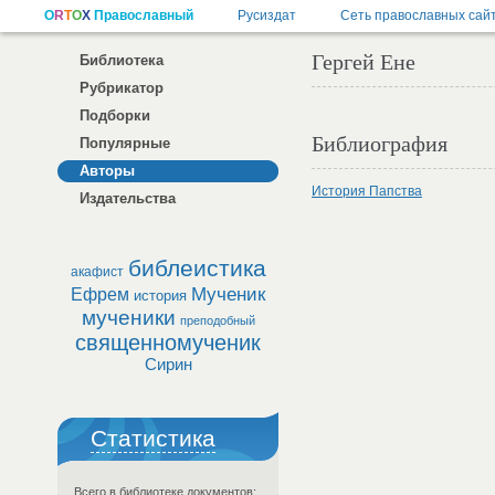
Гергей Ене
Библиотека
Рубрикатор
Подборки
Библиография
Популярные
Авторы
История Папства
Издательства
библеистика
акафист
Мученик
Ефрем
история
мученики
преподобный
священномученик
Сирин
Статистика
Всего в библиотеке документов: