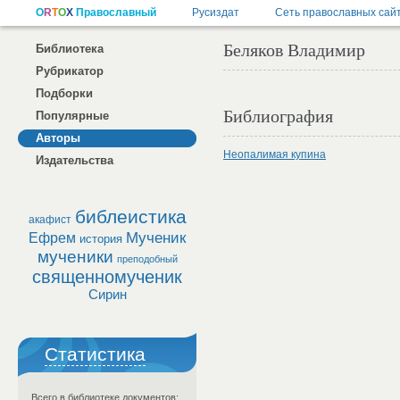
Беляков Владимир
Библиотека
Рубрикатор
Подборки
Библиография
Популярные
Авторы
Неопалимая купина
Издательства
библеистика
акафист
Мученик
Ефрем
история
мученики
преподобный
священномученик
Сирин
Статистика
Всего в библиотеке документов: