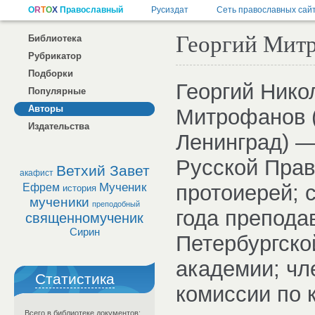
Георгий Митр
Библиотека
Рубрикатор
Подборки
Георгий Нико
Популярные
Авторы
Митрофанов (
Издательства
Ленинград) 
Русской Прав
Ветхий Завет
акафист
Мученик
протоиерей; 
Ефрем
история
мученики
преподобный
года препода
священномученик
Сирин
Петербургско
академии; чл
Статистика
комиссии по 
Всего в библиотеке документов: