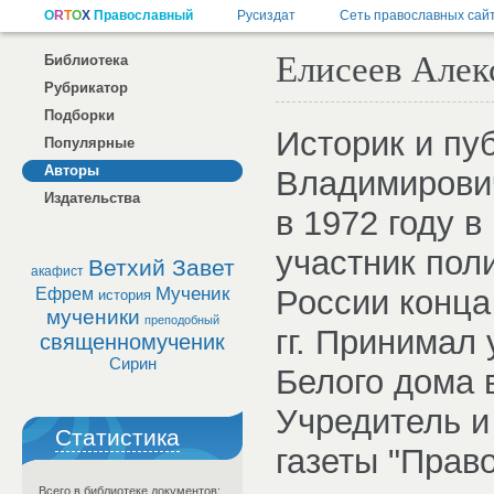
Елисеев Алек
Библиотека
Рубрикатор
Подборки
Историк и пу
Популярные
Авторы
Владимирови
Издательства
в 1972 году 
участник пол
Ветхий Завет
акафист
Мученик
России конца
Ефрем
история
мученики
преподобный
гг. Принимал
священномученик
Сирин
Белого дома в
Учредитель и
Статистика
газеты "Прав
Всего в библиотеке документов: