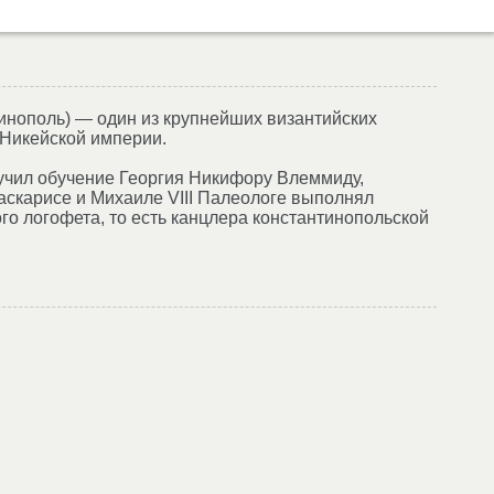
нтинополь) — один из крупнейших византийских
 Никейской империи.
ручил обучение Георгия Никифору Влеммиду,
скарисе и Михаиле VIII Палеологе выполнял
го логофета, то есть канцлера константинопольской