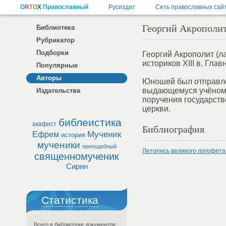
Георгий Акрополи
Библиотека
Рубрикатор
Подборки
Георгий Акрополит (ла
историков XIII в. Гл
Популярные
Авторы
Юношей был отправлен
выдающемуся учёному 
Издательства
поручения государств
церкви.
библеистика
акафист
Библиография
Мученик
Ефрем
история
мученики
преподобный
Летопись великого логофета
священномученик
Сирин
Статистика
Всего в библиотеке документов: