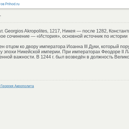
т
т. Georgios Akropolites, 1217, Никея — после 1282, Конста
авное сочинение — «История», основной источник по истории
 отцом ко двору императора Иоанна III Дуки, который по
эпохи Никейской империи. При императорах Феодоре II Ла
енной важности. В 1244 г. был возведён в должность Велико
 Георгия Акрополита