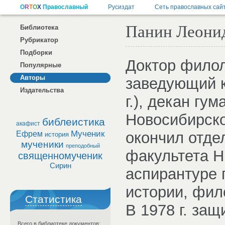
Панин Леонид
Библиотека
Рубрикатор
Подборки
Доктор филол
Популярные
Авторы
заведующий к
Издательства
г.), декан гу
Новосибирског
библеистика
акафист
Мученик
окончил отде
Ефрем
история
мученики
преподобный
факультета НГ
священномученик
Сирин
аспирантуре 
истории, фи
Статистика
В 1978 г. за
Всего в библиотеке документов: