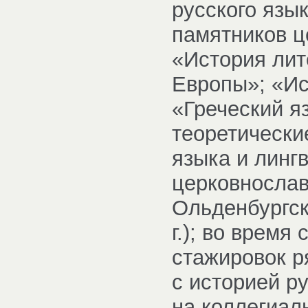
русского язы
памятников ц
«История лит
Европы»; «Ис
«Греческий я
теоретически
языка и линг
церковнослав
Ольденбургск
г.); во врем
стажировок р
с историей р
на коллегиал