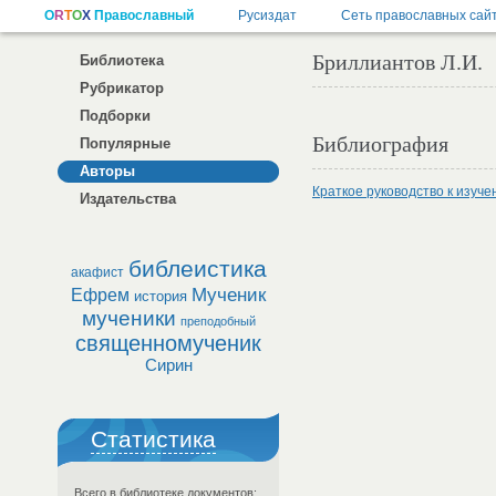
Бриллиантов Л.И.
Библиотека
Рубрикатор
Подборки
Библиография
Популярные
Авторы
Краткое руководство к изуч
Издательства
библеистика
акафист
Мученик
Ефрем
история
мученики
преподобный
священномученик
Сирин
Статистика
Всего в библиотеке документов: