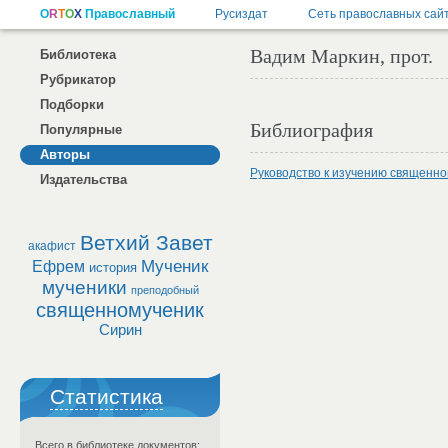
Вадим Маркин, прот.
Библиотека
Рубрикатор
Подборки
Библиография
Популярные
Авторы
Руководство к изучению священно
Издательства
Ветхий Завет
акафист
Мученик
Ефрем
история
мученики
преподобный
священномученик
Сирин
Статистика
Всего в библиотеке документов: