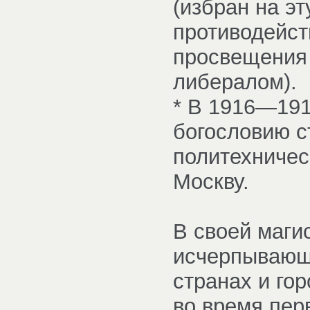
(избран на э
противодейст
просвещения 
либералом).
* В 1916—191
богословию с
политехничес
Москву.
В своей маги
исчерпывающ
странах и го
во время пер