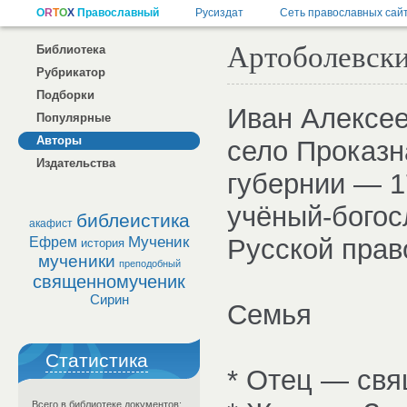
Артоболевски
Библиотека
Рубрикатор
Подборки
Иван Алексее
Популярные
Авторы
село Проказн
Издательства
губернии — 1
учёный-богос
библеистика
акафист
Мученик
Русской прав
Ефрем
история
мученики
преподобный
священномученик
Сирин
Семья
Статистика
* Отец — свя
Всего в библиотеке документов: