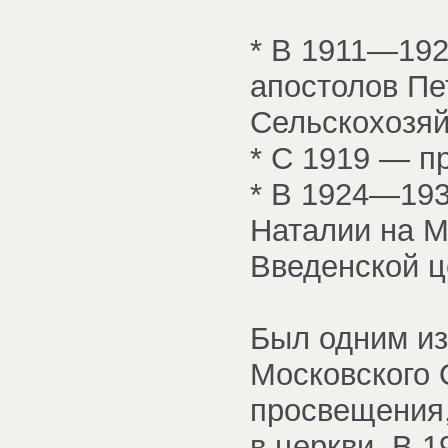
* В 1911—192
апостолов Пе
Сельскохозяй
* С 1919 — п
* В 1924—193
Наталии на М
Введенской ц
Был одним из
Московского 
просвещения
в церкви. В 