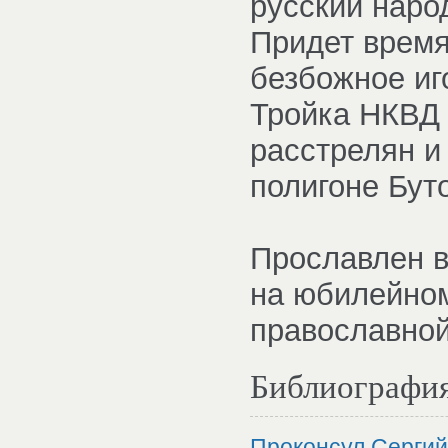
русский наро
Придет время
безбожное иг
Тройка НКВД 
расстрелян и
полигоне Бут
Прославлен в
на юбилейно
православной
Библиографи
Проконсул Сергий