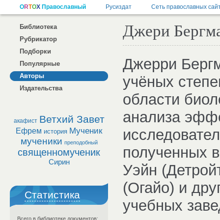
Джери Бергм
Библиотека
Рубрикатор
Подборки
Джерри Бергм
Популярные
Авторы
учёных степен
Издательства
области биол
анализа эффе
Ветхий Завет
акафист
Мученик
исследовател
Ефрем
история
мученики
преподобный
полученных в
священномученик
Сирин
Уэйн (Детройт
(Огайо) и др
Статистика
учебных заве
Всего в библиотеке документов: