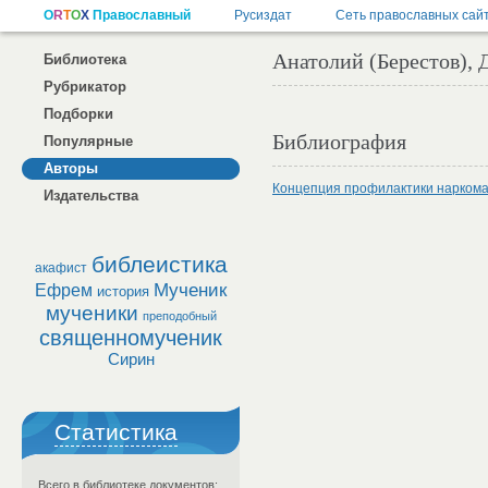
Анатолий (Берестов), 
Библиотека
Рубрикатор
Подборки
Библиография
Популярные
Авторы
Концепция профилактики наркома
Издательства
библеистика
акафист
Мученик
Ефрем
история
мученики
преподобный
священномученик
Сирин
Статистика
Всего в библиотеке документов: