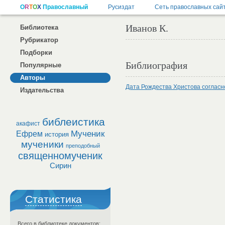
Иванов К.
Библиотека
Рубрикатор
Подборки
Библиография
Популярные
Авторы
Дата Рождества Христова согласн
Издательства
библеистика
акафист
Мученик
Ефрем
история
мученики
преподобный
священномученик
Сирин
Статистика
Всего в библиотеке документов: