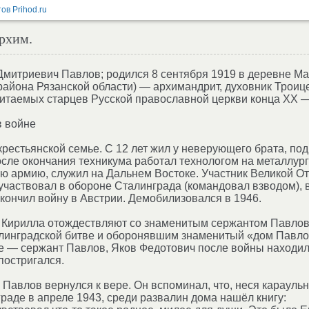
архим.
Дмитриевич Павлов; родился 8 сентября 1919 в деревне Ма
айона Рязанской области) — архимандрит, духовник Троиц
итаемых старцев Русской православной церкви конца XX —
в войне
рестьянской семье. С 12 лет жил у неверующего брата, по
осле окончания техникума работал технологом на металлур
ю армию, служил на Дальнем Востоке. Участник Великой О
 участвовал в обороне Сталинграда (командовал взводом), 
акончил войну в Австрии. Демобилизовался в 1946.
 Кирилла отождествляют со знаменитым сержантом Павлов
линградской битве и оборонявшим знаменитый «дом Павло
е — сержант Павлов, Яков Федотович после войны находил
постригался.
Павлов вернулся к вере. Он вспоминал, что, неся карауль
аде в апреле 1943, среди развалин дома нашёл книгу: