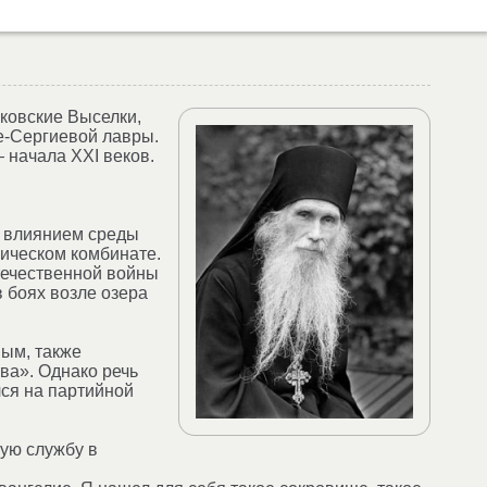
ковские Выселки,
е-Сергиевой лавры.
 начала XXI веков.
д влиянием среды
гическом комбинате.
течественной войны
в боях возле озера
ым, также
ва». Однако речь
ся на партийной
ную службу в