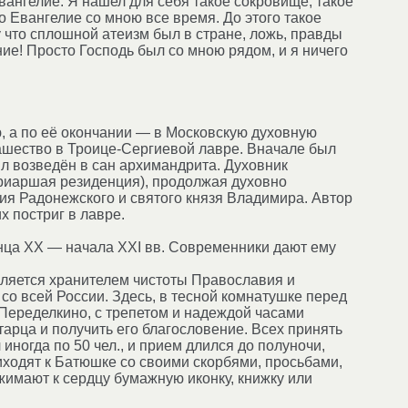
Евангелие. Я нашел для себя такое сокровище, такое
о Евангелие со мною все время. До этого такое
что сплошной атеизм был в стране, ложь, правды
ие! Просто Господь был со мною рядом, и я ничего
 а по её окончании — в Московскую духовную
нашество в Троице-Сергиевой лавре. Вначале был
ыл возведён в сан архимандрита. Духовник
атриаршая резиденция), продолжая духовно
я Радонежского и святого князя Владимира. Автор
 постриг в лавре.
онца XX — начала XXI вв. Современники дают ему
является хранителем чистоты Православия и
со всей России. Здесь, в тесной комнатушке перед
Переделкино, с трепетом и надеждой часами
арца и получить его благословение. Всех принять
иногда по 50 чел., и прием длился до полуночи,
ходят к Батюшке со своими скорбями, просьбами,
ижимают к сердцу бумажную иконку, книжку или