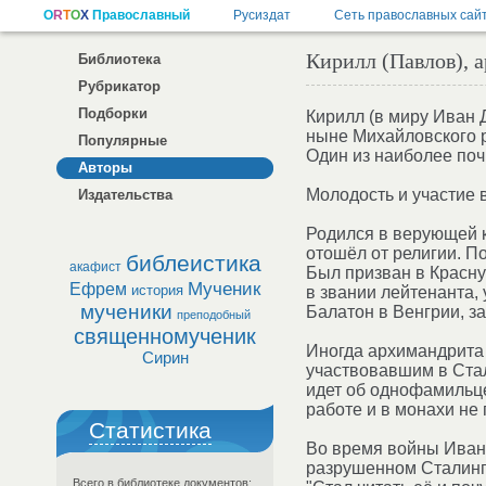
Кирилл (Павлов), 
Библиотека
Рубрикатор
Подборки
Кирилл (в миру Иван 
ныне Михайловского р
Популярные
Один из наиболее поч
Авторы
Молодость и участие 
Издательства
Родился в верующей к
отошёл от религии. П
библеистика
акафист
Был призван в Красну
Мученик
Ефрем
история
в звании лейтенанта,
мученики
Балатон в Венгрии, з
преподобный
священномученик
Иногда архимандрита
Сирин
участвовавшим в Ста
идет об однофамильц
работе и в монахи не 
Статистика
Во время войны Иван 
разрушенном Сталингр
Всего в библиотеке документов: