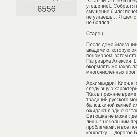
"Стал читать её и поч
утешение!.. Собрал я 
6556
смущение было: почем
не узнаешь… Я шел с 
не боялся."
Старец
После демобилизации
академию, которую ок
пономарём, затем ста
Патриарха Алексия II
окормлять монахов л
многочисленных пропо
Архимандрит Кирилл с
следующую характери
"Как в прежние време
традиций русского мо
батюшкиной келией ил
ожидают люди счастли
Батюшка не может: ден
лишь с небольшим пер
проблемами, и все по
конфетку — дорогое 