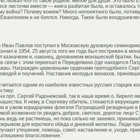
увствовал что-то такое родное, милое для души. Это было 
все листочки вместе — книга разбитая была, и оставалось т
у война? Почему воюем? Много непонятного было, потому 
Евангелием и не боялся. Никогда. Такое было воодушевлен
 Иван Павлов поступил в Московскую духовную семинарию,
ончил в 1954. 25 августа того же года был пострижен в мо
л казначеем и, наконец, духовником монашеской братии, б
, в связи с этим переехал в Переделкино (где находится П
авры. Награждён церковными орденами преподобного Серги
ведей и поучений. Наставник молодых монахов, принявших
читается одним из наиболее известных русских старцев к
стику:
на прп. Сергий Радонежский, так в наше время о. Кирилл 
нашества. К нему, в Сергиеву обитель, стекаются верующие 
и в узком коридорчике флигеля Патриаршей резиденции в 
вой возможности увидеть доброе, светлое, дорогое лицо Ст
ь ведь не растянешь, но пока сильно не занемог, принимал 
ерывом для короткого обеда и дневной молитвы. Люди при
лучают утешение, помощь, совет, наставление и, уходя, пр
Батюшкино благословение."