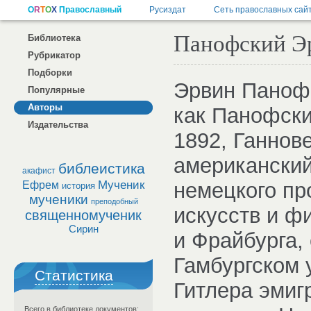
Панофский Э
Библиотека
Рубрикатор
Подборки
Эрвин Паноф
Популярные
Авторы
как Панофски 
Издательства
1892, Ганнов
американский
библеистика
акафист
Мученик
немецкого пр
Ефрем
история
мученики
преподобный
искусств и ф
священномученик
Сирин
и Фрайбурга, 
Гамбургском 
Статистика
Гитлера эмиг
Всего в библиотеке документов: