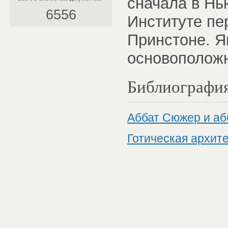
сначала в Нь
6556
Институте пе
Принстоне. Я
основоположн
Библиографи
Аббат Сюжер и аб
Готическая архите