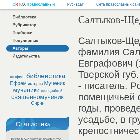
Салтыков-Ще
Библиотека
Рубрикатор
Подборки
Салтыков-Ще
Популярные
Авторы
фамилия Сал
Издательства
Евграфович (
Тверской губ.
библеистика
акафист
Мученик
- писатель. Р
Ефрем
история
мученики
преподобный
помещичьей с
священномученик
Сирин
годы, провед
усадьбе, в гр
Статистика
крепостничес
Всего в библиотеке документов: