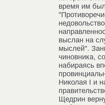
время им был
"Противоречи
недовольство
направленнос
выслан на сл
мыслей". Зан
чиновника, с
набираясь вп
провинциальн
Николая I и 
правительств
Щедрин верну