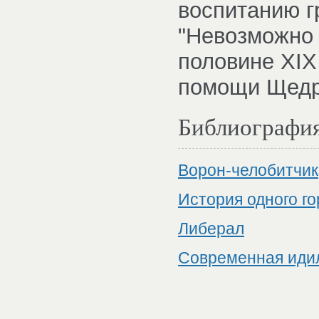
воспитанию г
"Невозможно 
половине XIX 
помощи Щедр
Библиографи
Ворон-челобитчик
История одного г
Либерал
Современная иди