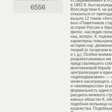
«Современнике» и «От
в 1862 К. был вынужд
6556
Впоследствии К. не р
отказаться от препод
вышло 12 томов «Акто
вып.«Памятников стар
истории России и Укра
филос. наследие прош
нац. вопрос. К. подче
характерны повышенны
истории нар. движени
теорий (о татарском 
и т. д.). Особое вним
разрабатываемых им и
представлявшего собой
многовековой борьбе 
централизации и един
«единодержавия» — «
ничего насилующего, 
и «великороссов» (к-
формальность единств
расцвета вечевого ст
южных областях К. об
подобная вольница на
казачества. Подобные