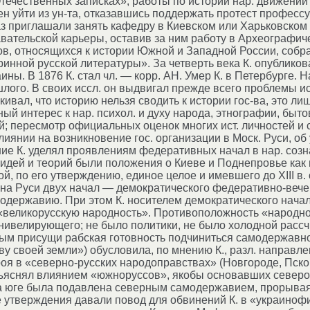
ечественных записках», работы по истории нар. движений 
ен уйти из ун-та, отказавшись поддержать протест професс
аз приглашали занять кафедру в Киевском или Харьковском 
авательской карьеры, оставив за ним работу в Археографич
в, относящихся к истории Южной и Западной России, собр
инной русской литературы». За четверть века К. опубликова
ины. В 1876 К. стал чл. — корр. АН. Умер К. в Петербурге.
лого. В своих иссл. он выдвигал прежде всего проблемы и
ркивал, что историю нельзя сводить к истории гос-ва, это 
й интерес к нар. психол. и духу народа, этнографии, быт
й; пересмотр официальных оценок многих ист. личностей и
влиянии на возникновение гос. организации в Моск. Руси, 
ание К. уделял проявлениям федеративных начал в нар. созна
дей и теорий были положения о Киеве и Поднепровье как и
, по его утверждению, единое целое и имевшего до XIII в. 
на Руси двух начал — демократического федеративно-вечев
одержавию. При этом К. носителем демократического начал
великорусскую народность». Противоположность «народног
нивелирующего; не было политики, не было холодной рассчи
рым присущи рабская готовность подчиниться самодержавно
у своей земли») обусловила, по мнению К., разл. направлен
роя в «северно-русских народоправствах» (Новгороде, Пско
ъяснял влиянием «южноруссов», якобы основавших северору
 юге была подавлена северным самодержавием, прорываясь
 утверждения давали повод для обвинений К. в «украинофи