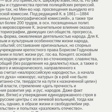
— все это принесло К. широкую известность. Но уже
уры и студенчества против полицейских репрессий.
ун-тах, но Мин-во нар. просвещения вынудило его
еской комиссии. Под редакцией К. в 1861—1884
анных Археографической комиссией», а также три
л более 200 трудов, в осн. посвященных полит.
 На мировоззрение К. значительное влияние оказало
сториографии, движущих сил обществ. прогресса,
лишь форма, оживляемая деятельностью народа. Для К.
овым и культурным особенностям жизни народа,
 событий; отстаивание оригинальных, но спорных
об учреждении крепостного права Борисом Годуновым
нии и полит. жизни рус. гос-ва. Концепт. основой
сходном центре всего во-сточноевроп. славянства,
общий (без разделения на диалекты) язык, а также о
ого и монархического, направленного к
а считал «малороссийскую народность», а начала
о духа» «южнорус. натуры» (в к-рой «не было
танно-сти, твердости на пути к назначенной цели»)
й власти, стремление «дать прочность и
ия развития укр. и рус. народов. Даже факт
ве, Вятке) и утверждение единодержавного строя в
сские центры с их вечевой вольницей, тогда как
, однако, в образе жизни и свободолюбии укр.
льстве» и попытках «разложить отечество».