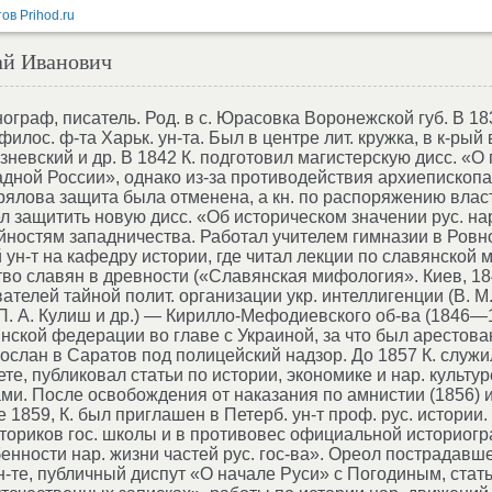
ай Иванович
этнограф, писатель. Род. в с. Юрасовка Воронежской губ. В 1
илос. ф-та Харьк. ун-та. Был в центре лит. кружка, в к-ры
зневский и др. В 1842 К. подготовил магистерскую дисс. «О
адной России», однако из-за противодействия архиепископа
рялова защита была отменена, а кн. по распоряжению вла
ел защитить новую дисс. «Об историческом значении рус. нар
йностям западничества. Работал учителем гимназии в Ровно
 ун-т на кафедру истории, где читал лекции по славянской 
тво славян в древности («Славянская мифология». Киев, 18
вателей тайной полит. организации укр. интеллигенции (В. М.
, П. А. Кулиш и др.) — Кирилло-Мефодиевского об-ва (1846—
нской федерации во главе с Украиной, за что был арестован
ослан в Саратов под полицейский надзор. До 1857 К. служи
те, публиковал статьи по истории, экономике и нар. культуре
ами. После освобождения от наказания по амнистии (1856) 
 1859, К. был приглашен в Петерб. ун-т проф. рус. истории
сториков гос. школы и в противовес официальной историог
енности нар. жизни частей рус. гос-ва». Ореол пострадавш
н-те, публичный диспут «О начале Руси» с Погодиным, стать