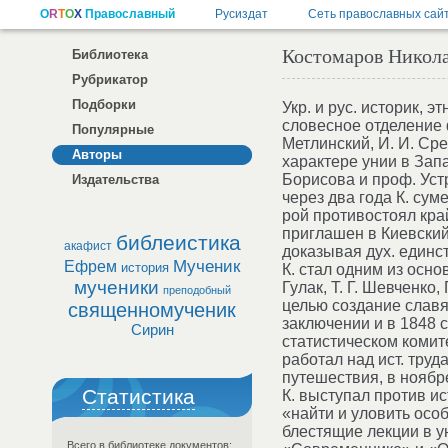
Костомаров Никол
Библиотека
Рубрикатор
Подборки
Укр. и рус. историк, 
словесное отделение ф
Популярные
Метлинский, И. И. Сре
Авторы
характере унии в Зап
Борисова и проф. Уст
Издательства
через два года К. сум
рой противостоял кра
приглашен в Киевский
библеистика
акафист
доказывая дух. единс
Мученик
Ефрем
история
К. стал одним из осно
мученики
Гулак, Т. Г. Шевченко
преподобный
целью создание славя
священномученик
заключении и в 1848 с
Сирин
статистическом комите
работал над ист. труд
путешествия, в ноябре
Статистика
К. выступал против и
«найти и уловить особ
блестящие лекции в у
Всего в библиотеке документов: