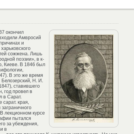
837 окончил
й входили Амвросий
 причинах и
 харьковского
стей сожжена. Лишь
одной поэзии», в к-
, Киеве. В 1846 был
мифологии,
47). В это же время
 Белозерский, Н. И.
1847), ставившего
, год провел в
л в Сарат.
 сарат. края,
и заграничного
. В лекционном курсе
рафии пытался
его за убеждения,
и в