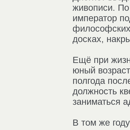
живописи. По
император по
философских 
досках, накр
Ещё при жизн
юный возраст
полгода посл
должность кв
заниматься а
В том же год