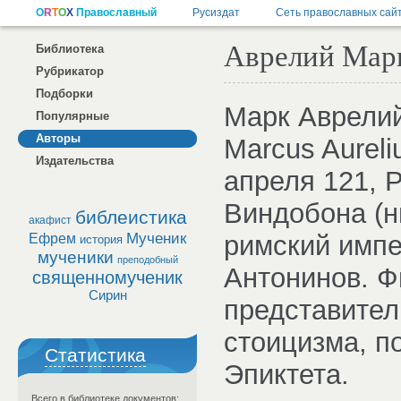
Аврелий Мар
Библиотека
Рубрикатор
Подборки
Марк Аврелий
Популярные
Авторы
Marcus Aureli
Издательства
апреля 121, 
Виндобона (н
библеистика
акафист
Мученик
римский импе
Ефрем
история
мученики
преподобный
Антонинов. 
священномученик
Сирин
представител
стоицизма, п
Статистика
Эпиктета.
Всего в библиотеке документов: