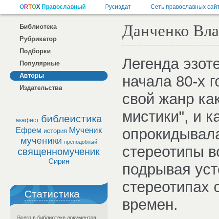
Данченко Вл
Библиотека
Рубрикатор
Подборки
Легенда эзот
Популярные
Авторы
начала 80-х 
Издательства
свой жанр ка
мистики", и к
библеистика
акафист
Мученик
опрокидывал
Ефрем
история
мученики
преподобный
стереотипы в
священномученик
Сирин
подрывая уст
стереотипах 
Статистика
времен.
Всего в библиотеке документов: