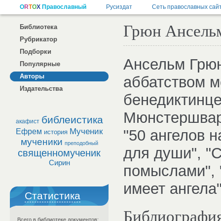
Грюн Ансель
Библиотека
Рубрикатор
Подборки
Ансельм Грюн
Популярные
Авторы
аббатством м
Издательства
бенедиктинц
Мюнстершварц
библеистика
акафист
Мученик
"50 ангелов н
Ефрем
история
мученики
преподобный
для души", "
священномученик
Сирин
помыслами", 
имеет ангела"
Статистика
Библиографи
Всего в библиотеке документов: