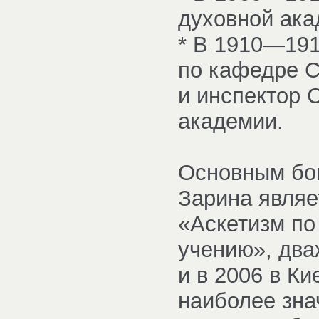
духовной ака
* В 1910—19
по кафедре С
и инспектор 
академии.
Основным бо
Зарина являе
«Аскетизм по
учению», два
и в 2006 в К
наиболее зна