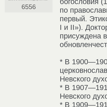
богословия (
6556
по православ
первый. Этик
I и II»). Док
присуждена в
обновленчест
* В 1900—190
церковнослав
Невского дух
* В 1907—191
Невского дух
* В 1909—191