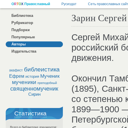
Зарин Серге
Библиотека
Рубрикатор
Подборки
Сергей Миха
Популярные
Авторы
российский б
Издательства
движения.
библеистика
акафист
Мученик
Окончил Там
Ефрем
история
мученики
преподобный
(1895), Санк
священномученик
Сирин
со степенью 
1899—1900 —
Статистика
Петербургско
Всего в библиотеке документов: