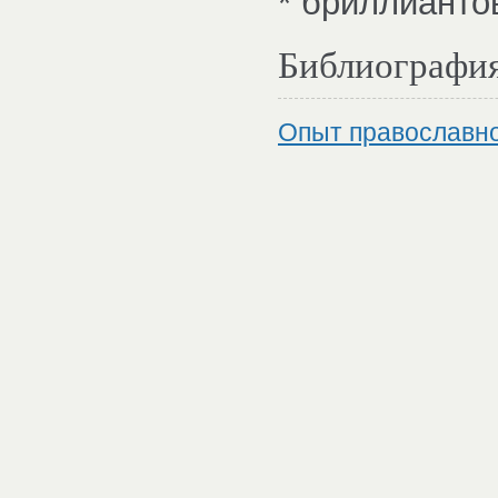
* бриллианто
Библиографи
Опыт православно