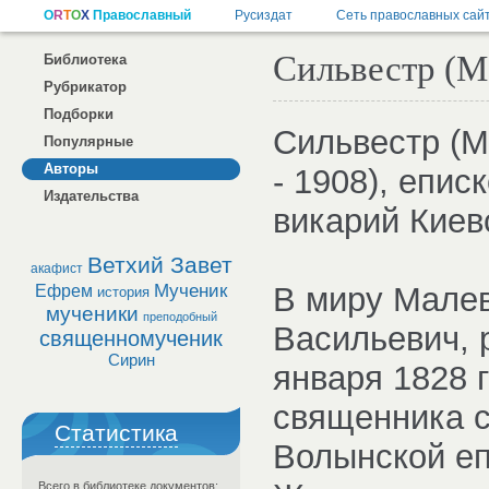
Сильвестр (М
Библиотека
Рубрикатор
Подборки
Сильвестр (М
Популярные
Авторы
- 1908), епис
Издательства
викарий Киев
Ветхий Завет
акафист
Мученик
В миру Мале
Ефрем
история
мученики
преподобный
Васильевич, 
священномученик
Сирин
января 1828 
священника 
Статистика
Волынской еп
Всего в библиотеке документов: