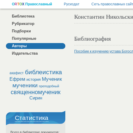
Константин Никольский
Библиотека
Рубрикатор
Подборки
Библиография
Популярные
Авторы
Пособие к изучению устава Бого
Издательства
библеистика
акафист
Мученик
Ефрем
история
мученики
преподобный
священномученик
Сирин
Статистика
Всего в библиотеке документов: