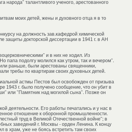
га народа" талантливого ученого, арестованного
итвам моих детей, жены и духовного отца я в то
онкурсу на должность зав.кафедрой химической
сле защиты докторской диссертации в 1941 г. в АН
оцерковническими" и в них не ходил. Из
о папа подолгу молился как утром, так и вечером".
дили раньше, были арестованы священники,
ли требы по квартирам своих духовных детей.
хиальной астмы Пестов был освобожден от призыва
бре 1943 г. было получено сообщение, что он убит в
ши" или "Памятник над могилой сына". Позже он
ой деятельности. Его работы печатались и у нас в
твенное отношение к оборонной промышленности.
облестный труд в Великой Отечественной войне"; в
ебных заведений г. Москвы - орден Ленина. К концу
 в храм, уже не боясь встретить там своих