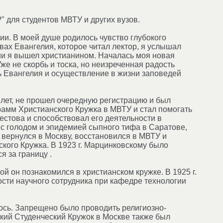
 для студентов МВТУ и других вузов.
ии. В моей душе родилось чувство глубокого
вах Евангелия, которое читал лектор, я услышал
ции я вышел христианином. Началась моя новая
е не скорбь и тоска, но неизреченная радость
уть Евангелия и осуществление в жизни заповедей
лет, не прошел очередную регистрацию и был
рамм Христианского Кружка в МВТУ и стал помогать
естова и способствовал его деятельности в
 с голодом и эпидемией сыпного тифа в Саратове,
в вернулся в Москву, восстановился в МВТУ и
кого Кружка. В 1923 г. Марцинковскому было
я за границу .
й он познакомился в христианском кружке. В 1925 г.
сти научного сотрудника при кафедре технологии
ось. Запрещено было проводить религиозно-
кий Студенческий Кружок в Москве также был