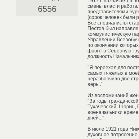
1917 г. назначается п
смены власти работал
6556
представителями бур
(сорок человек были 
Все специалисты старо
Пестов был направлен
коммунистическую пар
Управлении Всевобуч
по окончании которых
фронт в Северную гру
должность Начальника
"Я переехал для посто
самых тяжелых в моей 
неразборчиво две стро
веры."
Из воспоминаний жен
"За годы гражданской
Тухачевский, Шорин, Г
военачальники времен
дней...".
В июле 1921 года Ни
духовное потрясение,