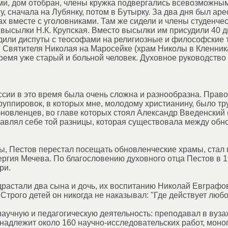
и, дом отобран, члены кружка подвергались всевозможным
у, сначала на Лубянку, потом в Бутырку. За два дня был ар
ах вместе с уголовниками. Там же сидели и члены студенче
 высылки Н.К. Крупская. Вместо высылки им присудили 40 д
одили диспуты с теософами на религиозные и философские 
Святителя Николая на Маросейке (храм Николы в Кленника
ремя уже старый и больной человек. Духовное руководство 
ссии в это время была очень сложна и разнообразна. Пра
руппировок, в которых мне, молодому христианину, было т
бновленцев, во главе которых стоял Александр Введенский 
авлял себе той разницы, которая существовала между обн
ы, Пестов перестал посещать обновленческие храмы, стал
ргия Мечева. По благословению духовного отца Пестов в 19
ри.
растали два сына и дочь, их воспитанию Николай Евграфови
Строго детей он никогда не наказывал: "Где действует любо
аучную и педагогическую деятельность: преподавал в вузах
надлежит около 160 научно-исследовательских работ, моног