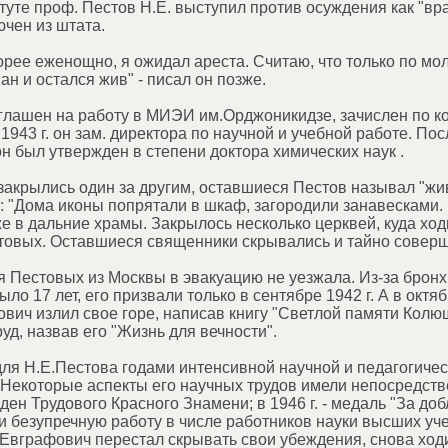
уте проф. Пестов Н.Е. выступил против осуждения как "вра
ючен из штата.
орее еженощно, я ожидал ареста. Считаю, что только по мол
н и остался жив" - писал он позже.
иглашен на работу в МИЭИ им.Орджоникидзе, зачислен по к
 1943 г. он зам. директора по научной и учебной работе. По
 был утвержден в степени доктора химических наук .
акрылись один за другим, оставшиеся Пестов называл "жив
 "Дома иконы попрятали в шкаф, загородили занавесками. Н
е в дальние храмы. Закрылось несколько церквей, куда хо
овых. Оставшиеся священники скрывались и тайно соверша
 Пестовых из Москвы в эвакуацию не уезжала. Из-за брон
ло 17 лет, его призвали только в сентябре 1942 г. А в октя
вич излил свое горе, написав книгу "Светлой памяти Колю
уд, назвав его "Жизнь для вечности".
ля Н.Е.Пестова годами интенсивной научной и педагогическ
. Некоторые аспекты его научных трудов имели непосредс
орден Трудового Красного Знамени; в 1946 г. - медаль "За д
т и безупречную работу в числе работников науки высших уч
Евграфович перестал скрывать свои убеждения, снова ходил