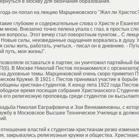
ернуться в Москву для окончания образования.
года он попал на лекцию Марцинковского "Жил ли Христос?"
акие глубокие и содержательные слова о Христе и Евангел
м мною. Внезапно точно пелена упала с глаз, в простых сло
ня вопросы. Этот вечер стал поворотным пунктом... С лек
 Новые силы, неизведанные ощущения ворвались в душу. Уж
 силы жить, работать, учиться, - писал он в дневнике. - П
й путь, моя жизнь!".
озволяли оставаться в партии; он уничтожил партийный би
П(б). В Москве Николай Пестов познакомился с организато
 на духовные темы. Марцинковский очень скоро приметил П
еском Кружке. В 1921 г. Пестов принимал участие в борьбе
 общины христиан-студентов. К концу лета 1922 года Песто
вободное время посещая собрания Христианского Студенчес
а его религиозную проповедь среди студентов он высылаетс
 свадьба Николая Евграфовича и Зои Вениаминовны, с которо
лужбу в Московское Высшее Техническое Училище в должно
ий.
отношение властей к студентам-христианам резко изменил
, закрывались религиозные кружки и общества. Христианс