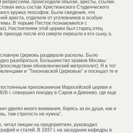
 репрессиям, происходили обыски, аресты, ссылки.
естован весь состав Христианского Студенческого
ского кружка теософов. Были сведения, что
ней ареста, отделили от уголовников в особую
темы. В тюрьме Пестов познакомился с
х). Настоятелем этой церкви был старец отец
в приходе после его смерти перешло к его сыну, о.
вославную Церковь раздирали расколы. Было
рудно разобраться. Большинство храмов Москвы
(впоследствии обновленческий митрополит). Я в тот
овленцами и "Тихоновской Церковью" и посещал те и
 постоянным прихожанином Маросейской церкви и
26 г. совершил поездку в Саров и Дивеево, где еще
ч уделял много внимания, борясь за их души, как и
вь, там строгость не нужна".
, читал лекции на предприятиях, руководил
рафий и статей. В 1937 г. на заседании кафедры в