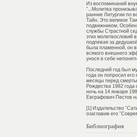
Из воспоминаний внук
"...Молитва пронизыв
ранние Литургии по в
Тайн. Это великое Та
подвижником. Особенн
службы Страстной сед
этих молитвословий в 
подпевая за дедушко
была пламенной, он ве
всякого внешнего эфф
унося в себе непонят
Последний год был му
года он попросил его
месяцы перед смертью
Рождества 1982 года с
ночь на 14 января 19
Евграфович Пестов на
[1] Издательство "Са
озаглавив его "Совре
Библиография