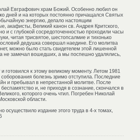
колай Евграфович храм Божий. Особенно любил он
ько дней и на которых постоянно причащался Святых
еобычайную энергию, делало настоящим
е, акафисты, Великий канон св. Андрея Критского,
о и с глубокой сосредоточенностью проходили часы
нуки, читая трисвятое, шестопсалмие и тихонько
вословий дедушка совершал наедине. Его молитва
бинет, можно было стать свидетелем этой лишенной
а не замечал вошедших, а мы поспешно удалялись,
и готовился к этому великому моменту. Летом 1981
е соборования болезнь зримо отступила. Последние
йн и пребывал в непрестанной молитве. После
 беспамятство и, не приходя в сознание, скончался в
Великого, которого очень чтил. Погребен Николай
осковской области.
о осуществило издание этого труда в 4-х томах,
6