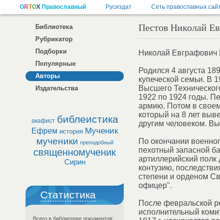
Пестов Николай Е
Библиотека
Рубрикатор
Подборки
Николай Евграфович П
Популярные
Родился 4 августа 189
Авторы
купеческой семьи. В 
Высшего Технического
Издательства
1922 по 1924 годы. П
армию. Потом в своем 
который на 8 лет выв
библеистика
акафист
другим человеком. Вы
Мученик
Ефрем
история
мученики
По окончании военно
преподобный
пехотный запасной ба
священномученик
артиллерийский полк 
Сирин
контузию, последстви
степени и орденом Св
офицер".
Статистика
После февральской ре
исполнительный комит
Всего в библиотеке документов: