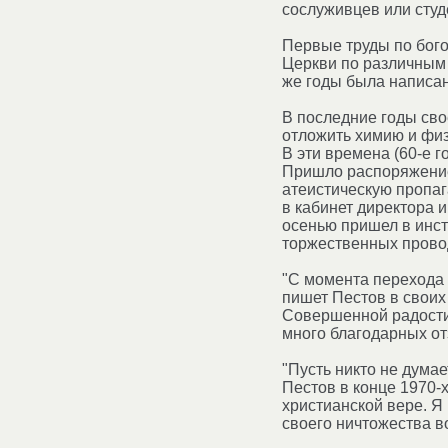
сослуживцев или студ
Первые труды по бого
Церкви по различным 
же годы была написан
В последние годы сво
отложить химию и физ
В эти времена (60-е 
Пришло распоряжение 
атеистическую пропаг
в кабинет директора 
осенью пришел в инсти
торжественных провод
"С момента перехода 
пишет Пестов в своих
Совершенной радости"
много благодарных отз
"Пусть никто не дума
Пестов в конце 1970-х
христианской вере. Я 
своего ничтожества во