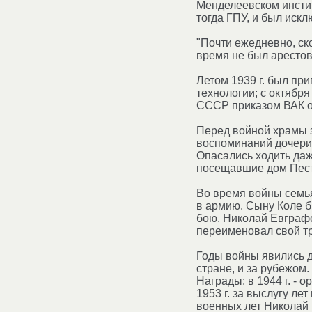
Менделеевском инстит
тогда ГПУ, и был искл
"Почти ежедневно, ск
время не был арестова
Летом 1939 г. был пр
технологии; с октября
СССР приказом ВАК он
Перед войной храмы з
воспоминаний дочери:
Опасались ходить даж
посещавшие дом Пест
Во время войны семья
в армию. Сыну Коле бы
бою. Николай Евграфо
переименовал свой тр
Годы войны явились д
стране, и за рубежом
Награды: в 1944 г. - 
1953 г. за выслугу ле
военных лет Николай 