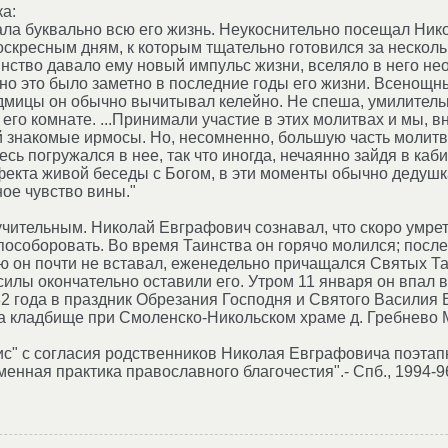
а:
ала буквально всю его жизнь. Неукоснительно посещал Ни
оскресным дням, к которым тщательно готовился за нескол
инство давало ему новый импульс жизни, вселяло в него н
о это было заметно в последние годы его жизни. Всенощны
мицы он обычно вычитывал келейно. Не спеша, умилительн
его комнате. ...Принимали участие в этих молитвах и мы, в
й знакомые ирмосы. Но, несомненно, большую часть молит
сь погружался в нее, так что иногда, нечаянно зайдя в ка
екта живой беседы с Богом, в эти моменты обычно дедушк
ное чувство вины."
чительным. Николай Евграфович сознавал, что скоро умрет 
 пособоровать. Во время Таинства он горячо молился; посл
 он почти не вставал, еженедельно причащался Святых Та
илы окончательно оставили его. Утром 11 января он впал в
82 года в праздник Обрезания Господня и Святого Василия 
 кладбище при Смоленско-Никольском храме д. Гребнево М
тис" с согласия родственников Николая Евграфовича поэтапн
менная практика православного благочестия".- Спб., 1994-9