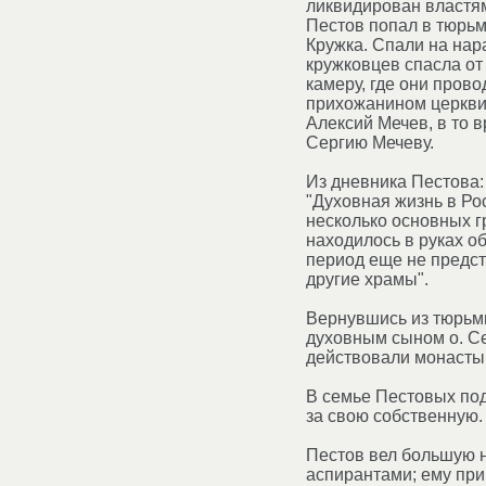
ликвидирован властям
Пестов попал в тюрьм
Кружка. Спали на нар
кружковцев спасла от
камеру, где они пров
прихожанином церкви 
Алексий Мечев, в то в
Сергию Мечеву.
Из дневника Пестова:
"Духовная жизнь в Ро
несколько основных г
находилось в руках о
период еще не предст
другие храмы".
Вернувшись из тюрьм
духовным сыном о. Се
действовали монасты
В семье Пестовых под
за свою собственную. 
Пестов вел большую н
аспирантами; ему при