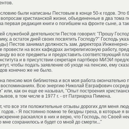
ентов.
словию были написаны Пестовым в конце 50-х годов. Это б
вопросам христианской жизни, объединенные в два тома по
а первая редакция книги о погибшем на фронте сыне, а та
ей служебной деятельности Пестов говорил: "Прошу Госпо
ику, а остаток дней своих посвятить Господу?" Господь ук
годы) Пестов занимал должность зам. директора Инженерно-
провести на всех кафедрах антирелигиозную работу, пред
анду во все предметы и предоставить соответствующий план.
института и в присутствии секретаря партбюро МИЭИ предло
тут, чтобы подать заявление об уходе на пенсию, ему сказа
ов конечно же не было.
на пенсию моя библиотека и вся моя работа окончательно п
 воспоминаниях. Всю энергию Николай Евграфович сосредо
 или, как он еще ее называл, "Опыт построения христианс
ывов, в том числе в 1977 г. - от Патриарха Пимена.
ет, что все эти положительные отзывы дорогих для меня люд
 годов. - Я постоянно помню те бездны греха, в которые я 
искренне раскаялся в них и верю, что Господь, по Своей не
 мне сохранилось и будет со мной до смерти..."