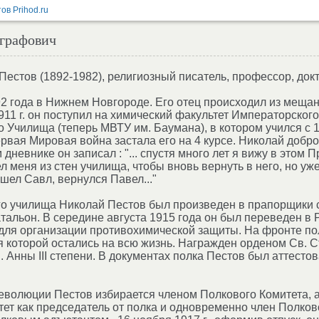
вграфович
естов (1892-1982), религиозный писатель, профессор, докт
2 года в Нижнем Новгороде. Его отец происходил из мещан,
1911 г. он поступил на химический факультет Императорског
 Училища (теперь МВТУ им. Баумана), в котором учился с 19
ервая Мировая война застала его на 4 курсе. Николай добр
дневнике он записал : "... спустя много лет я вижу в этом
ел меня из стен училища, чтобы вновь вернуть в него, но у
шел Савл, вернулся Павел..."
го училища Николай Пестов был произведен в прапорщики 
тальон. В середине августа 1915 года он был переведен в 
для организации противохимической защиты. На фронте по
я которой остались на всю жизнь. Награжден орденом Св. Ст
. Анны III степени. В документах полка Пестов был аттест
волюции Пестов избирается членом Полкового Комитета, а
ет как председатель от полка и одновременно член Полково