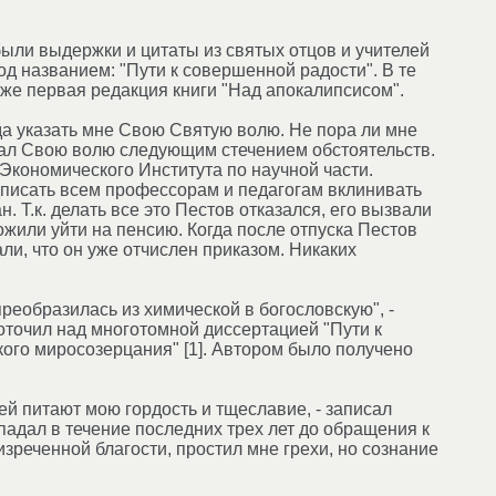
ыли выдержки и цитаты из святых отцов и учителей
д названием: "Пути к совершенной радости". В те
кже первая редакция книги "Над апокалипсисом".
да указать мне Свою Святую волю. Не пора ли мне
азал Свою волю следующим стечением обстоятельств.
Экономического Института по научной части.
писать всем профессорам и педагогам вклинивать
 Т.к. делать все это Пестов отказался, его вызвали
жили уйти на пенсию. Когда после отпуска Пестов
ли, что он уже отчислен приказом. Никаких
реобразилась из химической в богословскую", -
точил над многотомной диссертацией "Пути к
кого миросозерцания" [1]. Автором было получено
ей питают мою гордость и тщеславие, - записал
впадал в течение последних трех лет до обращения к
изреченной благости, простил мне грехи, но сознание