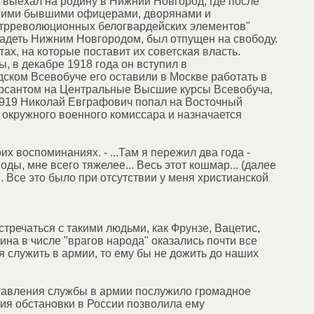
он выехал на родину в Нижний Новгород, где после
другими бывшими офицерами, дворянами и
нтрреволюционных белогвардейских элементов"
владеть Нижним Новгородом, был отпущен на свободу.
ах, на которые поставит их советская власть.
, в декабре 1918 года он вступил в
ском Всевобуче его оставили в Москве работать в
урсантом на Центральные Высшие курсы Всевобуча,
1919 Николай Евграфович попал на Восточный
 окружного военного комиссара и назначается
х воспоминаниях. - ...Там я пережил два года -
оды, мне всего тяжелее... Весь этот кошмар... (далее
.. Все это было при отсутствии у меня христианской
речаться с такими людьми, как Фрунзе, Вацетис,
лина в числе "врагов народа" оказались почти все
 служить в армии, то ему бы не дожить до наших
ставления службы в армии послужило громадное
ия обстановки в России позволила ему