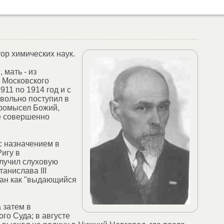
ор химических наук.
 мать - из
о Московского
11 по 1914 год и с
овольно поступил в
 Промысел Божий,
же совершенно
с назначением в
Ригу в
лучил слуховую
анислава III
ован как "выдающийся
 затем в
го Суда; в августе