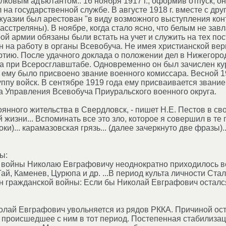
олковым адъютантом.. 16 ноября 1917 г., оформив отпуск, 
 на государственной службе. В августе 1918 г. вместе с 
жуазии был арестован "в виду возможного выступления ко
расстреляны). В ноябре, когда стало ясно, что белым не за
й армии обязаны были встать на учет и служить на тех пост
 на работу в органы Всевобуча. Не имея христианской веры
тию. После удачного доклада о положении дел в Нижегород
а при Всеросглавштабе. Одновременно он был зачислен к
 ему было присвоено звание военного комиссара. Весной 
ппу войск. В сентябре 1919 года ему присваивается звание
 Управления Всевобуча Приуральского военного округа.
янного жительства в Свердловск, - пишет Н.Е. Пестов в свои
жизни... Вспоминать все это зло, которое я совершил в те г
ки)... карамазовская грязь... (далее зачеркнуто две фразы).
ы:
 войны Николаю Евграфовичу неоднократно приходилось вст
ай, Каменев, Цурюпа и др. ...В период культа личности Ста
 гражданской войны: Если бы Николай Евграфович остался
колай Евграфович увольняется из рядов РККА. Причиной о
 происшедшее с ним в тот период. Постепенная стабилизац