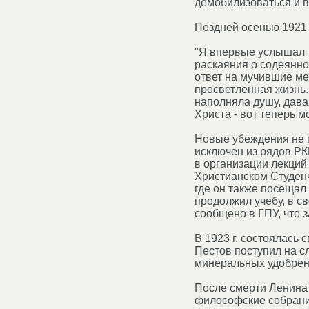
демобилизоваться и в
Поздней осенью 1921 
"Я впервые услышал т
раскаяния о содеянно
ответ на мучившие ме
просветленная жизнь.
наполняла душу, давая
Христа - вот теперь мо
Новые убеждения не п
исключен из рядов РК
в организации лекций
Христианском Студенч
где он также посещал
продолжил учебу, в с
сообщено в ГПУ, что з
В 1923 г. состоялась
Пестов поступил на с
минеральных удобрен
После смерти Ленина 
философские собрания